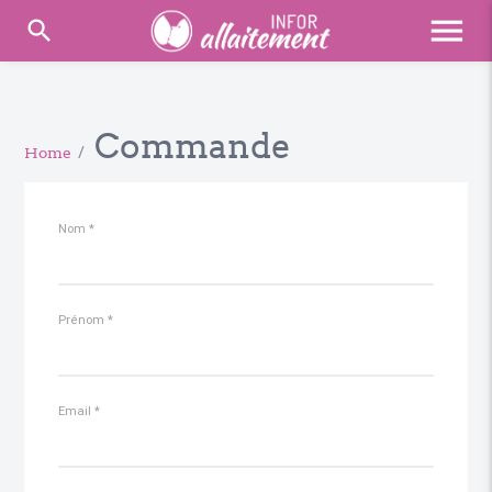
menu
search
Commande
Home
/
Nom
*
Prénom
*
Email
*