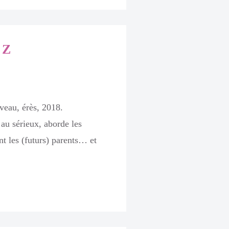
 Z
eau, érès, 2018.
 au sérieux, aborde les
nt les (futurs) parents… et