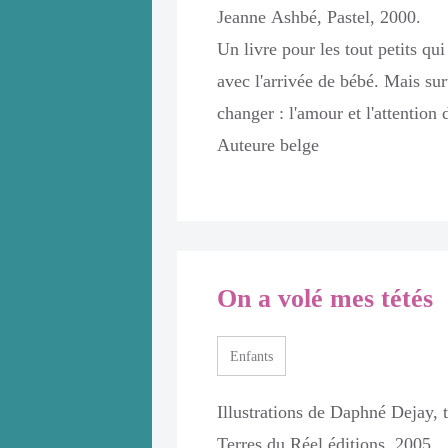
nt sa
Jeanne Ashbé, Pastel, 2000.
, un discours
Un livre pour les tout petits qu
s
avec l'arrivée de bébé. Mais sur
laitement est
changer : l'amour et l'attentio
ersonnalisée.
Auteure belge
e la
 de de la
croissance du
écifiques.
On a volé mes tétés
NE
Enfants
Illustrations de Daphné Dejay, 
Terres du Réel éditions, 2005.