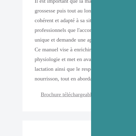
Il est important que la maman entende, penda
grossesse puis tout au long de son allaitement
cohérent et adapté à sa situation de la part de
professionnels que l'accompagnent. Chaque al
unique et demande une approche nuancée et p
Ce manuel vise à enrichir la compréhension d
physiologie et met en avant le bon démarrage
lactation ainsi que le respect des rythmes de 
nourrisson, tout en abordant des situations sp
Brochure téléchargeable sur le site de l' O