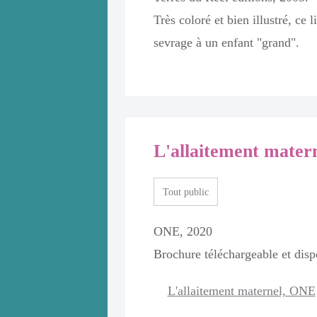
Très coloré et bien illustré, ce 
sevrage à un enfant "grand".
eprend un
vec précision
plicatif
L'allaitement mater
aines de ces
Tout public
ONE, 2020
Brochure téléchargeable et disp
L'allaitement maternel, ONE