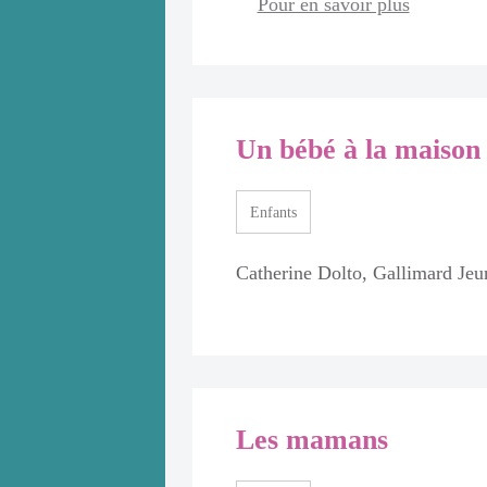
Pour en savoir plus
llaitez
Un bébé à la maison
Enfants
Catherine Dolto, Gallimard Jeu
, contient des
urmonter les
, la poursuite
trouve aussi
Les mamans
ernel, les
coordonnées des