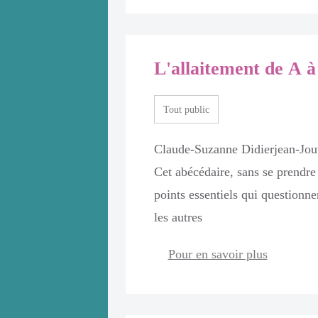
L'allaitement de A à
squ'il s'agit de
 viennent à
Tout public
n allaitement.
upations, la
Claude-Suzanne Didierjean-Jouv
tement est un
Cet abécédaire, sans se prendre
, trucs et
points essentiels qui questionne
envisagée et
les autres
aider la maman
Pour en savoir plus
tiné à informer
ltrices,
ère de