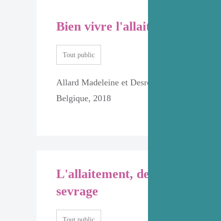
Bien vivre l'allaitement
Tout public
Allard Madeleine et Desrochers Annie, Editi
Belgique, 2018
L'allaitement, de la naissance
sevrage
Tout public