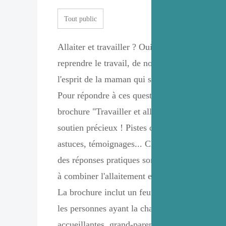
Tout public
Allaiter et travailler ? Oui, c'est possible ! Lor
reprendre le travail, de nombreuses questions
l'esprit de la maman qui souhaite continuer so
Pour répondre à ces questions et autres préocc
brochure "Travailler et allaiter" d'Infor-Allai
soutien précieux ! Pistes de réflexion, conseils
astuces, témoignages... Chaque situation est 
des réponses pratiques sont proposées, pour 
à combiner l'allaitement et le travail.
La brochure inclut un feuillet détachable, des
les personnes ayant la charge du bébé (puéricu
accueillantes, grand-parents, etc.) sur la mani