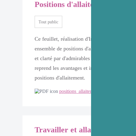
Positions d'allaitement
Tout public
Ce feuillet, réalisation d'Infor-Allaitement, r
ensemble de positions d'allaitement illustré a
et clarté par d'admirables dessins. Un texte ex
reprend les avantages et inconvénients de cert
positions d'allaitement.
positions_allaitement.pdf
Travailler et allaiter