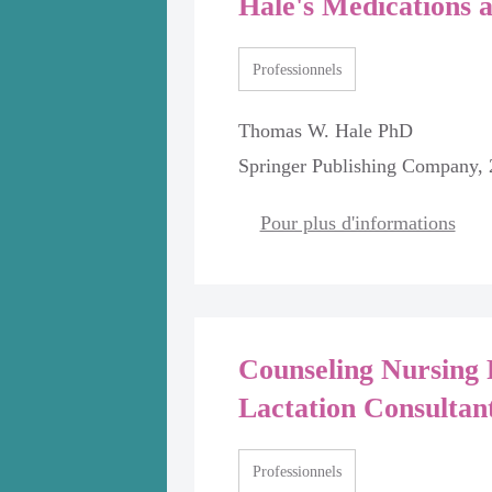
Hale's Medications 
Professionnels
Thomas W. Hale PhD
Springer Publishing Company,
ons Mardaga,
Pour plus d'informations
Counseling Nursing 
 au
Lactation Consultan
Professionnels