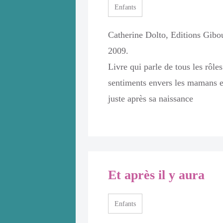
Enfants
nt maternel et
Catherine Dolto, Editions Gibo
2009.
Livre qui parle de tous les rôl
sentiments envers les mamans et
juste après sa naissance
 l'usage
Et après il y aura
Enfants