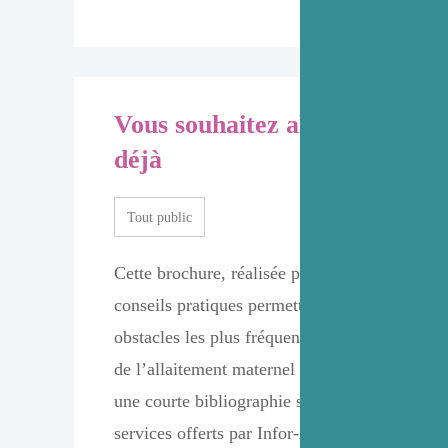
Vous souhaitez allaiter, vous a
déjà
Tout public
Cette brochure, réalisée par Infor-Allaitement
conseils pratiques permettant de prévenir et s
obstacles les plus fréquents à la mise en route
de l’allaitement maternel et le sevrage. On y 
une courte bibliographie sur l’allaitement mat
services offerts par Infor-Allaitement et les 