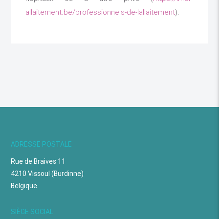
allaitement.be/professionnels-de-lallaitement
).
ADRESSE POSTALE
Rue de Braives 11
4210 Vissoul (Burdinne)
Belgique
SIÈGE SOCIAL